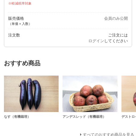
軽減税率対象
販売価格
会員のみ公開
（単価 × 入数）
注文数
ご注文には
ログイン
してください
おすすめ商品
アンデスレッド（有機栽培）
デストロ
なす（有機栽培）
すべてのおすすめ商品を見る