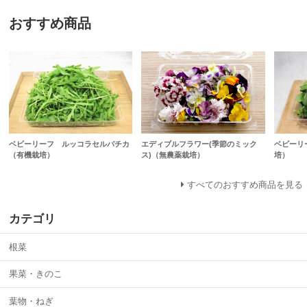
おすすめ商品
ベビーリーフ ルッコラセルバチカ
ベビーリ
エディブルフラワー(季節のミック
（有機栽培）
培）
ス)（無農薬栽培）
すべてのおすすめ商品を見る
カテゴリ
根菜
果菜・きのこ
葉物・ねぎ