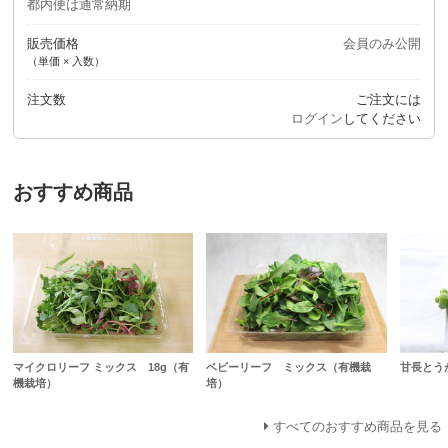
都内便は通常納期
販売価格
会員のみ公開
（単価 × 入数）
注文数
ご注文には
ログイン
してください
おすすめ商品
マイクロリーフ ミックス 18g（有
ベビーリーフ ミックス（有機栽
甘長とう
機栽培）
培）
すべてのおすすめ商品を見る