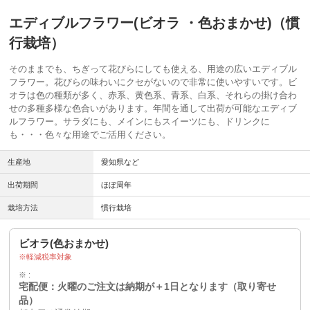
エディブルフラワー(ビオラ ・色おまかせ)（慣
行栽培）
そのままでも、ちぎって花びらにしても使える、用途の広いエディブル
フラワー。花びらの味わいにクセがないので非常に使いやすいです。ビ
オラは色の種類が多く、赤系、黄色系、青系、白系、それらの掛け合わ
せの多種多様な色合いがあります。年間を通して出荷が可能なエディブ
ルフラワー。サラダにも、メインにもスイーツにも、ドリンクに
も・・・色々な用途でご活用ください。
生産地
愛知県など
出荷期間
ほぼ周年
栽培方法
慣行栽培
ビオラ(色おまかせ)
軽減税率対象
※
宅配便：火曜のご注文は納期が＋1日となります（取り寄せ
品）