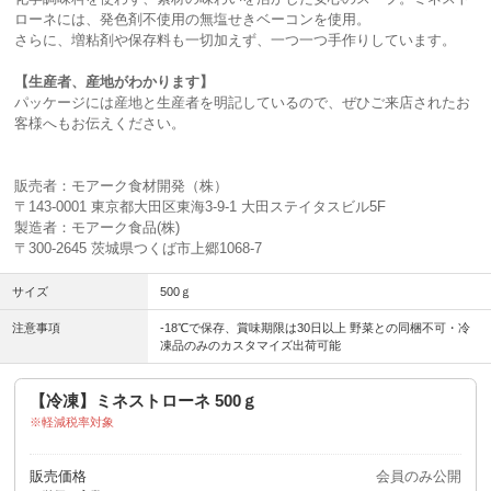
ローネには、発色剤不使用の無塩せきベーコンを使用。
さらに、増粘剤や保存料も一切加えず、一つ一つ手作りしています。
【生産者、産地がわかります】
パッケージには産地と生産者を明記しているので、ぜひご来店されたお
客様へもお伝えください。
販売者：モアーク食材開発（株）
〒143-0001 東京都大田区東海3-9-1 大田ステイタスビル5F
製造者：モアーク食品(株)
〒300-2645 茨城県つくば市上郷1068-7
サイズ
500ｇ
注意事項
-18℃で保存、賞味期限は30日以上 野菜との同梱不可・冷
凍品のみのカスタマイズ出荷可能
【冷凍】ミネストローネ 500ｇ
軽減税率対象
販売価格
会員のみ公開