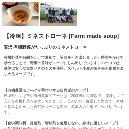
【冷凍】ミネストローネ [Farm made soup]
贅沢 有機野菜がたっぷりのミネストローネ
有機野菜を時間をかけて炒めて、旨味を引き出しました。時間をかけて
炒めることで、野菜の旨味がスープにしみ出しています。ベーコンは、
身体に安心な無塩せきのものを使用。スペルト小麦のモチモチ食感を楽
しめるスープです。
【有機農園モア―クが手作りする自然派のスープ】
茨城県つくば市の有機農園モアークは、2000年の開園以来、美味しくて
安心な有機野菜を追求してきました。このたび、厳選した野菜で、素材
の旨みを活かした自然派スープを開発。農園内の工場で手作りしていま
す。
【化学調味料、発色剤、増粘剤を使用しない、身体に優しいスープ】
化学調味料を使わず、素材の味わいを活かした安心のスープ。ミネスト