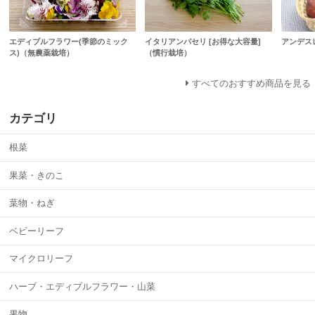
イタリアンパセリ [お得な大容量]
アンデス
エディブルフラワー(季節のミック
（慣行栽培）
ス)（無農薬栽培）
すべてのおすすめ商品を見る
カテゴリ
根菜
果菜・きのこ
葉物・ねぎ
ベビーリーフ
マイクロリーフ
ハーブ・エディブルフラワー・山菜
果物