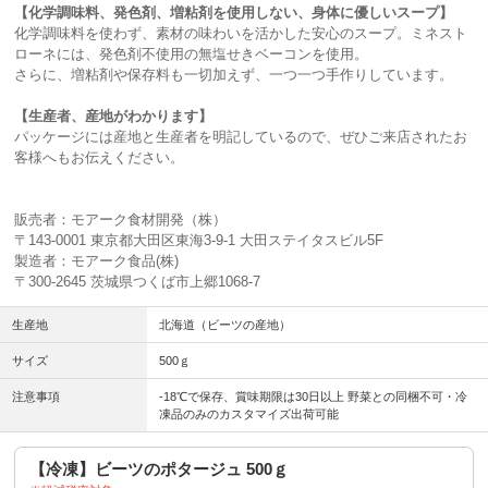
【化学調味料、発色剤、増粘剤を使用しない、身体に優しいスープ】
化学調味料を使わず、素材の味わいを活かした安心のスープ。ミネスト
ローネには、発色剤不使用の無塩せきベーコンを使用。
さらに、増粘剤や保存料も一切加えず、一つ一つ手作りしています。
【生産者、産地がわかります】
パッケージには産地と生産者を明記しているので、ぜひご来店されたお
客様へもお伝えください。
販売者：モアーク食材開発（株）
〒143-0001 東京都大田区東海3-9-1 大田ステイタスビル5F
製造者：モアーク食品(株)
〒300-2645 茨城県つくば市上郷1068-7
生産地
北海道（ビーツの産地）
サイズ
500ｇ
注意事項
-18℃で保存、賞味期限は30日以上 野菜との同梱不可・冷
凍品のみのカスタマイズ出荷可能
【冷凍】ビーツのポタージュ 500ｇ