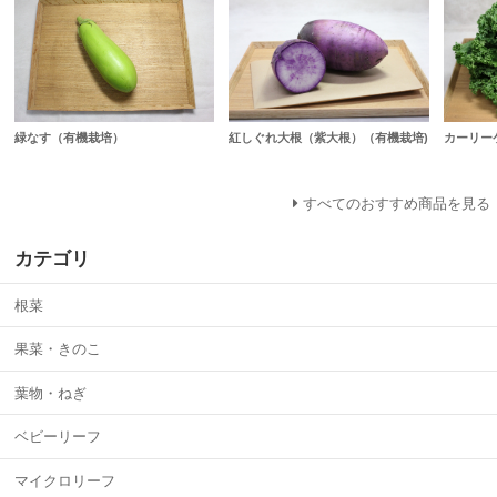
紅しぐれ大根（紫大根）（有機栽培)
カーリー
緑なす（有機栽培）
すべてのおすすめ商品を見る
カテゴリ
根菜
果菜・きのこ
葉物・ねぎ
ベビーリーフ
マイクロリーフ